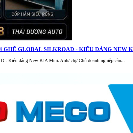
GHẾ GLOBAL SILKROAD - KIỂU DÁNG NEW KIA M
- Kiểu dáng New KIA Mini. Anh/ chị/ Chủ doanh nghiệp cần...