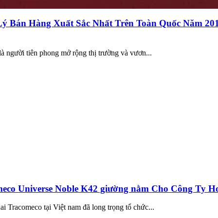
ý Bán Hàng Xuất Sắc Nhất Trên Toàn Quốc Năm 201
à người tiên phong mở rộng thị trường và vươn...
eco Universe Noble K42 giường nằm Cho Công Ty Ho
Tracomeco tại Việt nam đã long trọng tổ chức...