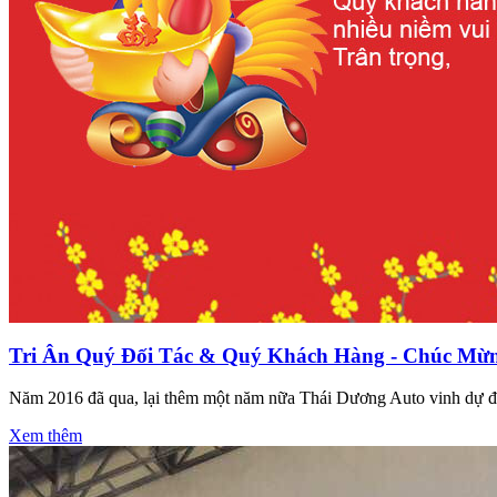
Tri Ân Quý Đối Tác & Quý Khách Hàng - Chúc Mừn
Năm 2016 đã qua, lại thêm một năm nữa Thái Dương Auto vinh dự đư
Xem thêm