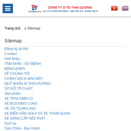
Trang chủ
Sitemap
Sitemap
Đăng ký lái thử
Contact
Giới thiệu
TẦM NHÌN - SỨ MỆNH
BẰNG KHEN
VỀ CHÚNG TÔI
CHÍNH SÁCH BẢO MẬT
QUỸ NHÂN ÁI THÁI DƯƠNG
SƠ ĐỒ TỔ CHỨC
Sản phẩm
XE TRACOMECO
XE BUS KING LONG
XE TẢI TQ WULING
XE ĐIỆN SÂN GOLF VÀ XE THAM QUAN
XE NÂNG CẤP NỘI THẤT
Dịch vụ
Sửa Chữa - Bảo Hành