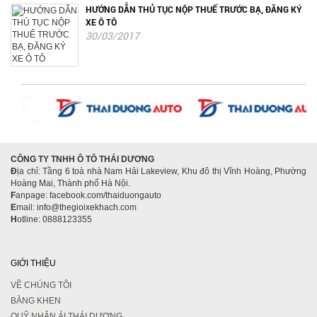
HƯỚNG DẪN THỦ TỤC NỘP THUẾ TRƯỚC BẠ, ĐĂNG KÝ
XE Ô TÔ
30/03/2017
CÔNG TY TNHH Ô TÔ THÁI DƯƠNG
Đ
ịa chỉ: Tầng 6 toà nhà Nam Hải Lakeview, Khu đô thị Vĩnh Hoàng, Phường
Hoàng Mai, Thành phố Hà Nội.
F
anpage: facebook.com/thaiduongauto
E
mail: info@thegioixekhach.com
H
otline: 0888123355
GIỚI THIỆU
VỀ CHÚNG TÔI
BẰNG KHEN
QUỸ NHÂN ÁI THÁI DƯƠNG