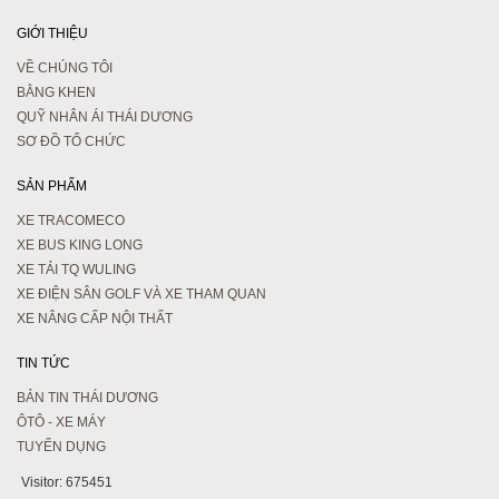
GIỚI THIỆU
VỀ CHÚNG TÔI
BẰNG KHEN
QUỸ NHÂN ÁI THÁI DƯƠNG
SƠ ĐỒ TỔ CHỨC
SẢN PHẨM
XE TRACOMECO
XE BUS KING LONG
XE TẢI TQ WULING
XE ĐIỆN SÂN GOLF VÀ XE THAM QUAN
XE NÂNG CẤP NỘI THẤT
TIN TỨC
BẢN TIN THÁI DƯƠNG
ÔTÔ - XE MÁY
TUYỂN DỤNG
Visitor:
675451