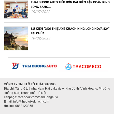
THAI DUONG AUTO TIẾP ĐÓN ĐẠI DIỆN TẬP ĐOÀN KING
LONG SANG...
19/07/2022
SỰ KIỆN "GIỚI THIỆU XE KHÁCH KING LONG NOVA 82Y'
TẠI CHÙA...
10/02/2023
CÔNG TY TNHH Ô TÔ THÁI DƯƠNG
Đ
ịa chỉ: Tầng 6 toà nhà Nam Hải Lakeview, Khu đô thị Vĩnh Hoàng, Phường
Hoàng Mai, Thành phố Hà Nội.
F
anpage: facebook.com/thaiduongauto
E
mail: info@thegioixekhach.com
H
otline: 0888123355