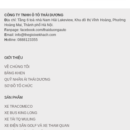
CÔNG TY TNHH Ô TÔ THÁI DƯƠNG
Đ
ịa chỉ: Tầng 6 toà nhà Nam Hải Lakeview, Khu đô thị Vĩnh Hoàng, Phường
Hoàng Mai, Thành phố Hà Nội.
F
anpage: facebook.com/thaiduongauto
E
mail: info@thegioixekhach.com
H
otline: 0888123355
GIỚI THIỆU
VỀ CHÚNG TÔI
BẰNG KHEN
QUỸ NHÂN ÁI THÁI DƯƠNG
SƠ ĐỒ TỔ CHỨC
SẢN PHẨM
XE TRACOMECO
XE BUS KING LONG
XE TẢI TQ WULING
XE ĐIỆN SÂN GOLF VÀ XE THAM QUAN