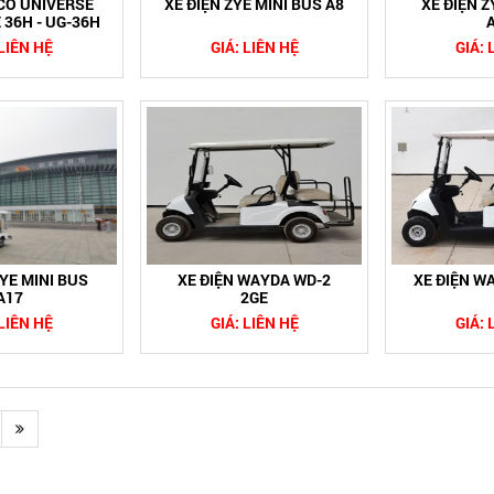
O UNIVERSE
XE ĐIỆN ZYE MINI BUS A8
XE ĐIỆN Z
 36H - UG-36H
 LIÊN HỆ
GIÁ: LIÊN HỆ
GIÁ: 
ZYE MINI BUS
XE ĐIỆN WAYDA WD-2
XE ĐIỆN W
A17
2GE
 LIÊN HỆ
GIÁ: LIÊN HỆ
GIÁ: 