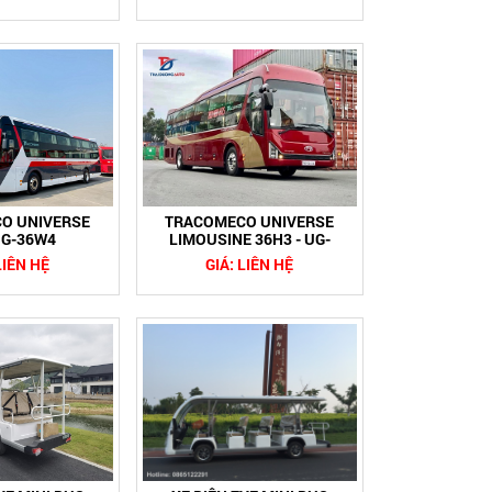
O UNIVERSE
TRACOMECO UNIVERSE
UG-36W4
LIMOUSINE 36H3 - UG-
36H3
LIÊN HỆ
GIÁ: LIÊN HỆ