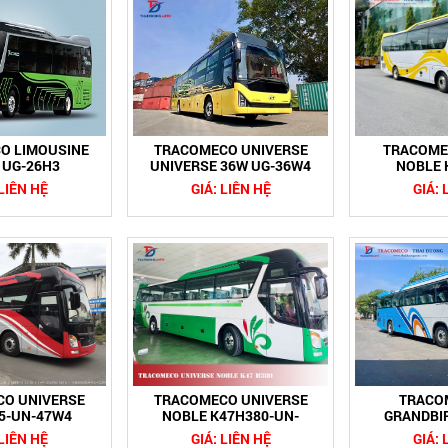
O LIMOUSINE
TRACOMECO UNIVERSE
TRACOME
- UG-26H3
UNIVERSE 36W UG-36W4
NOBLE 
 LIÊN HỆ
GIÁ: LIÊN HỆ
GIÁ: 
O UNIVERSE
TRACOMECO UNIVERSE
TRACO
5-UN-47W4
NOBLE K47H380-UN-
GRANDBI
47H2
 LIÊN HỆ
GIÁ: LIÊN HỆ
GIÁ: 