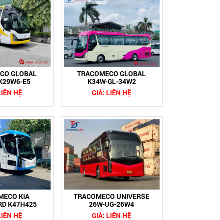
CO GLOBAL
TRACOMECO GLOBAL
K29W6-E5
K34W-GL-34W2
LIÊN HỆ
GIÁ: LIÊN HỆ
MECO KIA
TRACOMECO UNIVERSE
RD K47H425
26W-UG-26W4
LIÊN HỆ
GIÁ: LIÊN HỆ