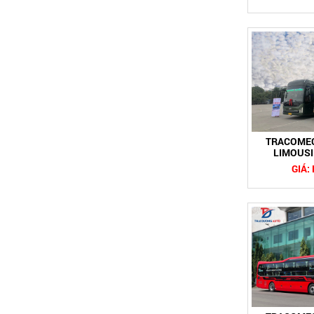
TRACOMEC
LIMOUSI
2
GIÁ: