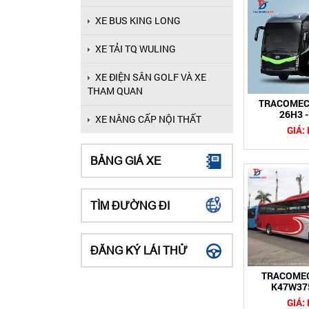
XE BUS KING LONG
XE TẢI TQ WULING
XE ĐIỆN SÂN GOLF VÀ XE
THAM QUAN
TRACOMEC
26H3 
XE NÂNG CẤP NỘI THẤT
GIÁ:
BẢNG GIÁ XE
TÌM ĐƯỜNG ĐI
ĐĂNG KÝ LÁI THỬ
TRACOMEC
K47W37
GIÁ: