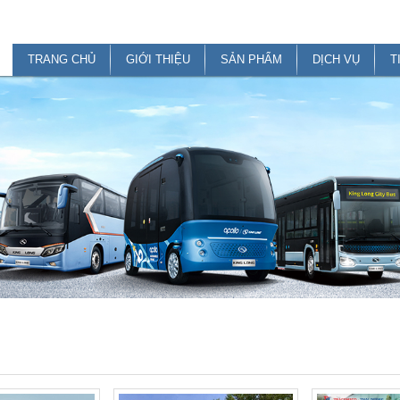
TRANG CHỦ
GIỚI THIỆU
SẢN PHẨM
DỊCH VỤ
T