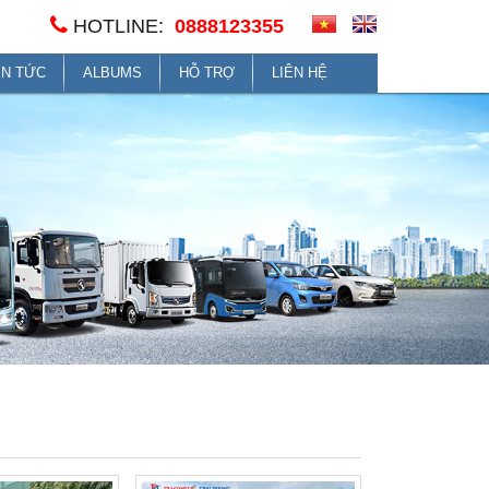
HOTLINE:
0888123355
IN TỨC
ALBUMS
HỖ TRỢ
LIÊN HỆ