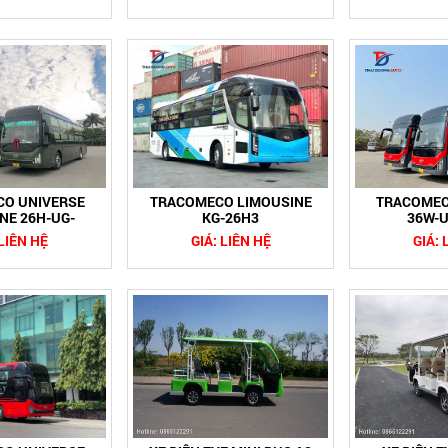
O UNIVERSE
TRACOMECO LIMOUSINE
TRACOMEC
NE 26H-UG-
KG-26H3
36W-
6H2
 LIÊN HỆ
GIÁ: LIÊN HỆ
GIÁ: 