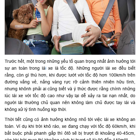
Trước hết, một trong những yếu tố quan trọng nhất ảnh hưởng tới
sự an toàn trong lá
i
xe là tốc độ. Những người lái xe đều biết
rằng, còn gì thú hơn, khi được lướt với tốc độ hơn 100km/h trên
đường vắng vẻ, nắng vàng rực rỡ cảnh thiên nhiên hữu tình,
nhưng khônh phải ai cũng biết và ý thức được rằng chính những
lúc lái xe với tốc độ cao như vậy lại dễ xảy ra tai nạn nhất, do
người lái thường chủ quan nên không làm chủ được tay lái và
không xử lý tình huống kịp thời.
Thời tiết cũng có ảnh hưởng không nhỏ tới việc lái xe không an
toàn. Ví dụ khi trời khô ráo, xe đang chạy với tốc độ 60km/h, khi
bắt buộc phải phanh gấp thì ôtô sẽ bị trượt đi khoảng 40-45cm,