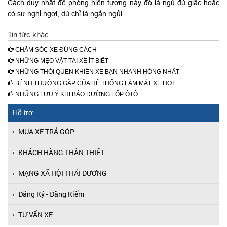
Cách duy nhất để phòng hiện tượng này đó là ngủ đủ giấc hoặc
có sự nghỉ ngơi, dù chỉ là ngắn ngủi.
Tin tức khác
CHĂM SÓC XE ĐÚNG CÁCH
NHỮNG MẸO VẶT TÀI XẾ ÍT BIẾT
NHỮNG THÓI QUEN KHIẾN XE BẠN NHANH HỎNG NHẤT
BỆNH THƯỜNG GẶP CỦA HỆ THỐNG LÀM MÁT XE HƠI
NHỮNG LƯU Ý KHI BẢO DƯỠNG LỐP ÔTÔ
Hỗ trợ
MUA XE TRẢ GÓP
KHÁCH HÀNG THÂN THIẾT
MẠNG XÃ HỘI THÁI DƯƠNG
Đăng Ký - Đăng Kiểm
TƯ VẤN XE