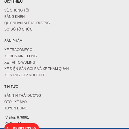
GIỚI THIỆU
VỀ CHÚNG TÔI
BẰNG KHEN
QUỸ NHÂN ÁI THÁI DƯƠNG
SƠ ĐỒ TỔ CHỨC
SẢN PHẨM
XE TRACOMECO
XE BUS KING LONG
XE TẢI TQ WULING
XE ĐIỆN SÂN GOLF VÀ XE THAM QUAN
XE NÂNG CẤP NỘI THẤT
TIN TỨC
BẢN TIN THÁI DƯƠNG
ÔTÔ - XE MÁY
TUYỂN DỤNG
Visitor:
676861
Online:
83
0888123355