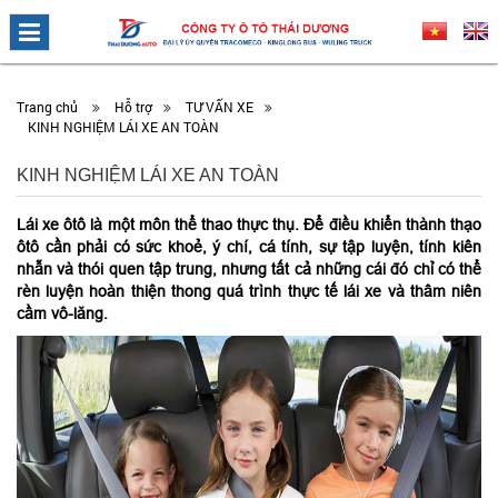
Trang chủ
Hỗ trợ
TƯ VẤN XE
KINH NGHIỆM LÁI XE AN TOÀN
KINH NGHIỆM LÁI XE AN TOÀN
Lái xe ôtô là một môn thể thao thực thụ. Để điều khiển thành thạo
ôtô cần phải có sức khoẻ, ý chí, cá tính, sự tập luyện, tính kiên
nhẫn và thói quen tập trung, nhưng tất cả những cái đó chỉ có thể
rèn luyện hoàn thiện thong quá trình thực tế lái xe và thâm niên
cầm vô-lăng.