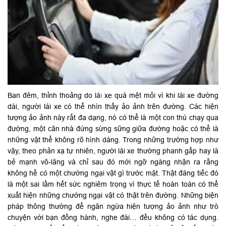
Ban đêm, thỉnh thoảng do lá
i
xe quá mệt mỏi vì khi lái xe đường
dài, người lái xe có thể nhìn thấy ảo ảnh trên đường. Các hiện
tượng ảo ảnh này rất đa dạng, nó có thể là một con thú chạy qua
đường, một căn nhà đứng sừng sững giữa đường hoặc có thể là
những vật thể không rõ hình dáng. Trong những trường hợp như
vậy, theo phản xạ tự nhiên, người lái xe thường phanh gấp hay là
bẻ mạnh vô-lăng và chỉ sau đó mới ngỡ ngàng nhận ra rằng
không hề có một chướng ngại vật gì trước mặt. Thật đáng tiếc đó
là một sai lầm hết sức nghiêm trọng vì thực tế hoàn toàn có thể
xuất hiện những chướng ngại vật có thật trên đường. Những biện
pháp thông thường để ngăn ngừa hiện tượng ảo ảnh như trò
chuyện với bạn đồng hành, nghe đài… đều không có tác dụng.