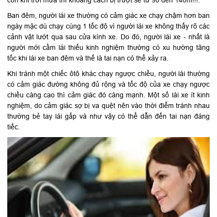
còn khi trời mưa thì khoảng cách bị trượt sẽ từ 90 đến 140m!!!.
Ban đêm, người lái xe thường có cảm giác xe chạy chậm hơn ban
ngày mặc dù chạy cùng 1 tốc độ vì người lái xe không thấy rõ các
cảnh vật lướt qua sau cửa kính xe. Do đó, người lái xe - nhất là
người mới cầm lái thiếu kinh nghiệm thường có xu hường tăng
tốc khi lái xe ban đêm và thế là tai nạn có thể xảy ra.
Khi tránh một chiếc ôtô khác chạy ngược chiều, người lái thường
có cảm giác đường không đủ rộng và tốc độ của xe chạy ngược
chiều càng cao thì cảm giác đó càng mạnh. Một số lái xe ít kinh
nghiệm, do cảm giác sợ bị va quệt nên vào thời điểm tránh nhau
thường bẻ tay lái gấp và như vậy có thể dẫn đến tai nạn đáng
tiếc.