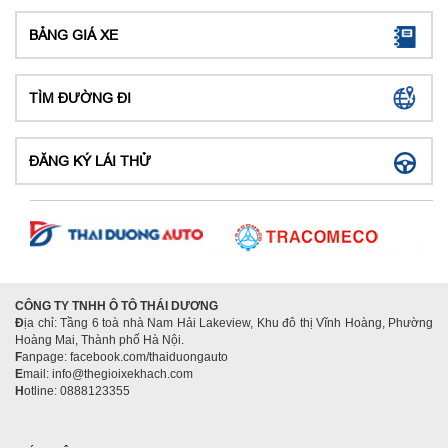
BẢNG GIÁ XE
TÌM ĐƯỜNG ĐI
ĐĂNG KÝ LÁI THỬ
CÔNG TY TNHH Ô TÔ THÁI DƯƠNG
Đ
ịa chỉ: Tầng 6 toà nhà Nam Hải Lakeview, Khu đô thị Vĩnh Hoàng, Phường
Hoàng Mai, Thành phố Hà Nội.
F
anpage: facebook.com/thaiduongauto
E
mail: info@thegioixekhach.com
H
otline: 0888123355