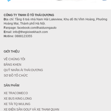
CÔNG TY TNHH Ô TÔ THÁI DƯƠNG
Đ
ịa chỉ: Tầng 6 toà nhà Nam Hải Lakeview, Khu đô thị Vĩnh Hoàng, Phường
Hoàng Mai, Thành phố Hà Nội.
F
anpage: facebook.com/thaiduongauto
E
mail: info@thegioixekhach.com
H
otline: 0888123355
GIỚI THIỆU
VỀ CHÚNG TÔI
BẰNG KHEN
QUỸ NHÂN ÁI THÁI DƯƠNG
SƠ ĐỒ TỔ CHỨC
SẢN PHẨM
XE TRACOMECO
XE BUS KING LONG
XE TẢI TQ WULING
XE ĐIỆN SÂN GOLF VÀ XE THAM QUAN