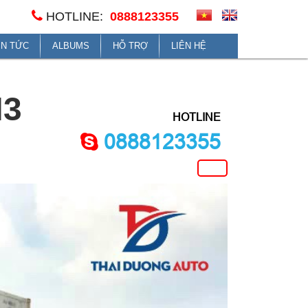
HOTLINE:
0888123355
IN TỨC
ALBUMS
HỖ TRỢ
LIÊN HỆ
H3
HOTLINE
0888123355