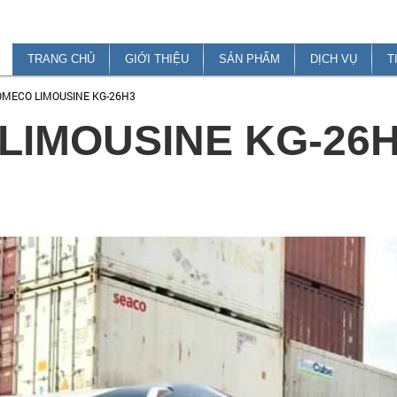
TRANG CHỦ
GIỚI THIỆU
SẢN PHẨM
DỊCH VỤ
T
MECO LIMOUSINE KG-26H3
IMOUSINE KG-26