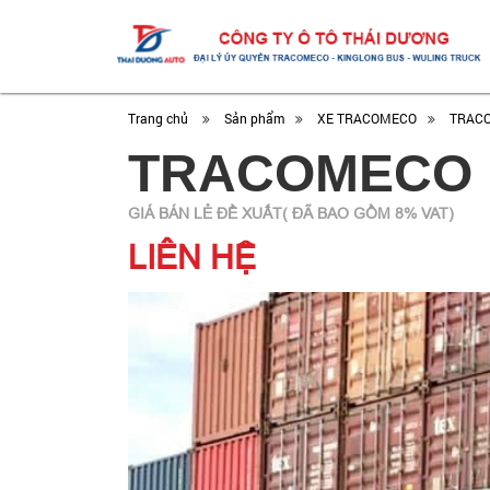
Trang chủ
Sản phẩm
XE TRACOMECO
TRACO
TRACOMECO L
GIÁ BÁN LẺ ĐỀ XUẤT( ĐÃ BAO GỒM 8% VAT)
LIÊN HỆ