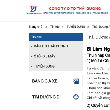
Trang chủ
Tin tức
TUYỂN DỤNG
Thái Dương 
Tin tức
Thái Dương 
BẢN TIN THÁI DƯƠNG
Đi Làm Ng
Thu Nhập Cao:
ÔTÔ - XE MÁY
1) Mô Tả Côn
TUYỂN DỤNG
Tư vấn, đàm ph
Tìm kiếm khách
Lên kế hoạch, 
BẢNG GIÁ XE
Khai thác thị 
Chăm sóc khác
Làm báo giá g
TÌM ĐƯỜNG ĐI
Chi tiết về côn
2) Quyền Lợ