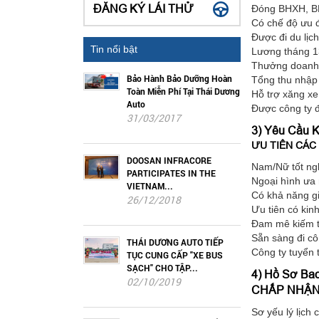
ĐĂNG KÝ LÁI THỬ
Đóng BHXH, BH
Có chế độ ưu đã
Được đi du lịc
Tin nổi bật
Lương tháng 13 
Thưởng doanh
Bảo Hành Bảo Dưỡng Hoàn
Tổng thu nhập
Toàn Miễn Phí Tại Thái Dương
Hỗ trợ xăng xe,
Auto
Được công ty đ
31/03/2017
3) Yêu Cầu K
ƯU TIÊN CÁC
DOOSAN INFRACORE
Nam/Nữ tốt ngh
PARTICIPATES IN THE
Ngoại hình ưa 
VIETNAM...
Có khả năng gia
26/12/2018
Ưu tiên có kin
Đam mê kiếm ti
Sẵn sàng đi cô
THÁI DƯƠNG AUTO TIẾP
Công ty tuyển 
TỤC CUNG CẤP "XE BUS
SẠCH" CHO TẬP...
4) Hồ Sơ B
02/10/2019
CHẤP NHẬN
Sơ yếu lý lịch