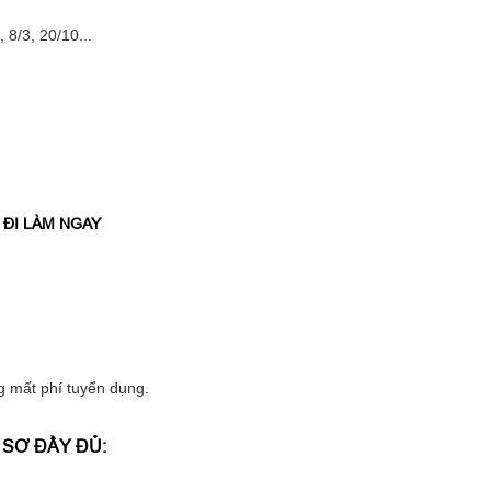
 8/3, 20/10...
 ĐI LÀM NGAY
ng mất phí tuyển dụng.
 SƠ ĐẦY ĐỦ: