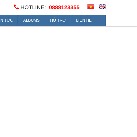
HOTLINE:
0888123355
IN TỨC
ALBUMS
HỖ TRỢ
LIÊN HỆ