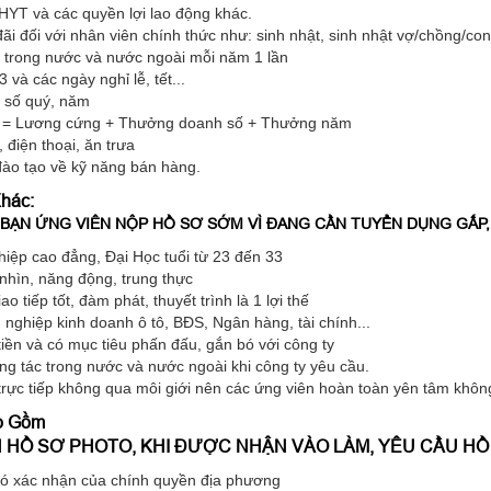
YT và các quyền lợi lao động khác.
i đối với nhân viên chính thức như: sinh nhật, sinh nhật vợ/chồng/con,
h trong nước và nước ngoài mỗi năm 1 lần
và các ngày nghỉ lễ, tết...
 số quý, năm
 = Lương cứng + Thưởng doanh số + Thưởng năm
 điện thoại, ăn trưa
ào tạo về kỹ năng bán hàng.
hác:
 BẠN ỨNG VIÊN NỘP HỒ SƠ SỚM VÌ ĐANG CẦN TUYỂN DỤNG GẤP,
iệp cao đẳng, Đại Học tuổi từ 23 đến 33
nhìn, năng động, trung thực
o tiếp tốt, đàm phát, thuyết trình là 1 lợi thế
h nghiệp kinh doanh ô tô, BĐS, Ngân hàng, tài chính...
ền và có mục tiêu phấn đấu, gắn bó với công ty
ng tác trong nước và nước ngoài khi công ty yêu cầu.
trực tiếp không qua môi giới nên các ứng viên hoàn toàn yên tâm khô
ao Gồm
 HỒ SƠ PHOTO, KHI ĐƯỢC NHẬN VÀO LÀM, YÊU CẦU HỒ
 có xác nhận của chính quyền địa phương