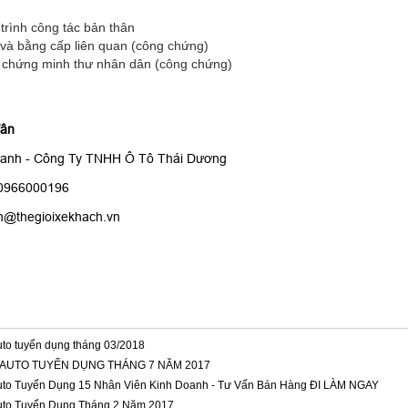
trình công tác bản thân
và bằng cấp liên quan (công chứng)
, chứng minh thư nhân dân (công chứng)
Vân
oanh - Công Ty TNHH Ô Tô Thái Dương
: 0966000196
h@thegioixekhach.vn
to tuyển dụng tháng 03/2018
AUTO TUYỂN DỤNG THÁNG 7 NĂM 2017
to Tuyển Dụng 15 Nhân Viên Kinh Doanh - Tư Vấn Bán Hàng ĐI LÀM NGAY
to Tuyển Dụng Tháng 2 Năm 2017