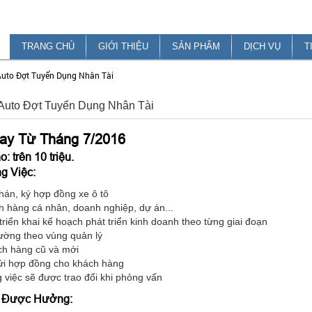
TRANG CHỦ
GIỚI THIỆU
SẢN PHẨM
DỊCH VỤ
T
Auto Đợt Tuyển Dụng Nhân Tài
Auto Đợt Tuyển Dụng Nhân Tài
ay Từ Tháng 7/2016
 trên 10 triệu.
g Việc:
án, ký hợp đồng xe ô tô
 hàng cá nhân, doanh nghiệp, dự án...
triển khai kế hoạch phát triển kinh doanh theo từng giai đoạn
trường theo vùng quản lý
h hàng cũ và mới
ửi hợp đồng cho khách hàng
g việc sẽ được trao đổi khi phỏng vấn
i Được Hưởng: