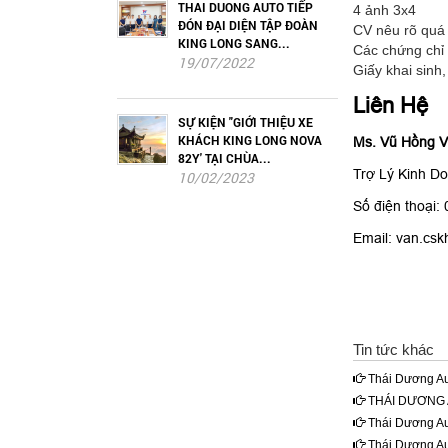
THAI DUONG AUTO TIẾP
4 ảnh 3x4
ĐÓN ĐẠI DIỆN TẬP ĐOÀN
CV nêu rõ quá 
KING LONG SANG...
Các chứng chỉ 
19/07/2022
Giấy khai sinh
Liên Hệ
SỰ KIỆN "GIỚI THIỆU XE
KHÁCH KING LONG NOVA
Ms. Vũ Hồng 
82Y' TẠI CHÙA...
Trợ Lý Kinh D
10/02/2023
Số điện thoại
Email:
van.csk
Tin tức khác
Thái Dương Au
THÁI DƯƠNG 
Thái Dương Au
Thái Dương Au