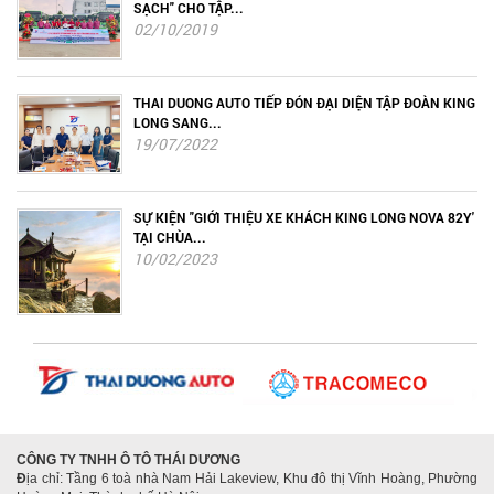
SẠCH" CHO TẬP...
02/10/2019
THAI DUONG AUTO TIẾP ĐÓN ĐẠI DIỆN TẬP ĐOÀN KING
LONG SANG...
19/07/2022
SỰ KIỆN "GIỚI THIỆU XE KHÁCH KING LONG NOVA 82Y'
TẠI CHÙA...
10/02/2023
CÔNG TY TNHH Ô TÔ THÁI DƯƠNG
Đ
ịa chỉ: Tầng 6 toà nhà Nam Hải Lakeview, Khu đô thị Vĩnh Hoàng, Phường