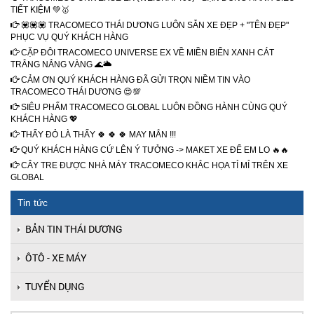
TIẾT KIỆM 💚🥇
💟💟💟 TRACOMECO THÁI DƯƠNG LUÔN SẴN XE ĐẸP + "TÊN ĐẸP"
PHỤC VỤ QUÝ KHÁCH HÀNG
CẶP ĐÔI TRACOMECO UNIVERSE EX VỀ MIỀN BIỂN XANH CÁT
TRẮNG NẮNG VÀNG 🌊🌥️
CẢM ƠN QUÝ KHÁCH HÀNG ĐÃ GỬI TRỌN NIỀM TIN VÀO
TRACOMECO THÁI DƯƠNG 😍💯
SIÊU PHẨM TRACOMECO GLOBAL LUÔN ĐỒNG HÀNH CÙNG QUÝ
KHÁCH HÀNG 💖
THẤY ĐỎ LÀ THẤY 🍀 🍀 🍀 MAY MẮN !!!
QUÝ KHÁCH HÀNG CỨ LÊN Ý TƯỞNG -> MAKET XE ĐỂ EM LO 🔥🔥
CÂY TRE ĐƯỢC NHÀ MÁY TRACOMECO KHẮC HỌA TỈ MỈ TRÊN XE
GLOBAL
Tin tức
BẢN TIN THÁI DƯƠNG
ÔTÔ - XE MÁY
TUYỂN DỤNG