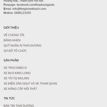
Hoàng Mai, Thành phố Hà Nội.
F
anpage: facebook.com/thaiduongauto
E
mail: info@thegioixekhach.com
H
otline: 0888123355
GIỚI THIỆU
VỀ CHÚNG TÔI
BẰNG KHEN
QUỸ NHÂN ÁI THÁI DƯƠNG
SƠ ĐỒ TỔ CHỨC
SẢN PHẨM
XE TRACOMECO
XE BUS KING LONG
XE TẢI TQ WULING
XE ĐIỆN SÂN GOLF VÀ XE THAM QUAN
XE NÂNG CẤP NỘI THẤT
TIN TỨC
BẢN TIN THÁI DƯƠNG