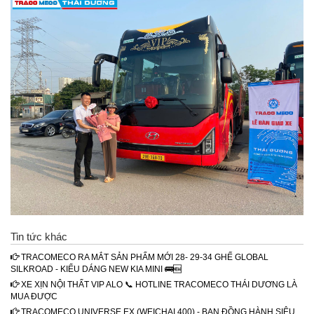
Tin tức khác
TRACOMECO RA MẮT SẢN PHẨM MỚI 28- 29-34 GHẾ GLOBAL
SILKROAD - KIỂU DÁNG NEW KIA MINI 🚌🆕
XE XỊN NỘI THẤT VIP ALO 📞 HOTLINE TRACOMECO THÁI DƯƠNG LÀ
MUA ĐƯỢC
TRACOMECO UNIVERSE EX (WEICHAI 400) - BẠN ĐỒNG HÀNH SIÊU