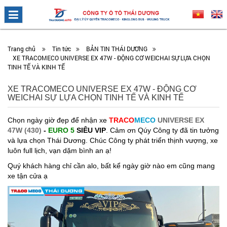
Trang chủ
Tin tức
BẢN TIN THÁI DƯƠNG
XE TRACOMECO UNIVERSE EX 47W - ĐỘNG CƠ WEICHAI SỰ LỰA CHỌN
TINH TẾ VÀ KINH TẾ
XE TRACOMECO UNIVERSE EX 47W - ĐỘNG CƠ
WEICHAI SỰ LỰA CHỌN TINH TẾ VÀ KINH TẾ
Chọn ngày giờ đẹp để nhận xe
TRACO
MECO
UNIVERSE EX
47W (430)
-
EURO 5
SIÊU VIP
. Cảm ơn Qúy Công ty đã tin tưởng
và lựa chọn Thái Dương. Chúc Công ty phát triển thịnh vượng, xe
luôn full lịch, vạn dặm bình an ạ!
Quý khách hàng chỉ cần alo, bất kể ngày giờ nào em cũng mang
xe tận cửa ạ