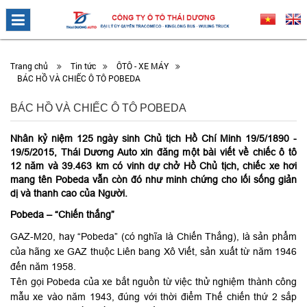
Trang chủ
Tin tức
ÔTÔ - XE MÁY
BÁC HỒ VÀ CHIẾC Ô TÔ POBEDA
BÁC HỒ VÀ CHIẾC Ô TÔ POBEDA
Nhân kỷ niệm 125 ngày sinh Chủ tịch Hồ Chí Minh 19/5/1890 -
19/5/2015, Thái Dương Auto xin đăng một bài viết về chiếc ô tô
12 năm và 39.463 km có vinh dự chở Hồ Chủ tịch, chiếc xe hơi
mang tên Pobeda vẫn còn đó như minh chứng cho lối sống giản
dị và thanh cao của Người.
Pobeda – “Chiến thắng”
GAZ-M20, hay “Pobeda” (có nghĩa là Chiến Thắng), là sản phẩm
của hãng xe GAZ thuộc Liên bang Xô Viết, sản xuất từ năm 1946
đến năm 1958.
Tên gọi Pobeda của xe bắt nguồn từ việc thử nghiệm thành công
mẫu xe vào năm 1943, đúng với thời điểm Thế chiến thứ 2 sắp