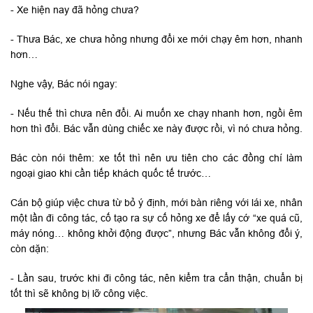
- Xe hiện nay đã hỏng chưa?
- Thưa Bác, xe chưa hỏng nhưng đổi xe mới chạy êm hơn, nhanh
hơn…
Nghe vậy, Bác nói ngay:
- Nếu thế thì chưa nên đổi. Ai muốn xe chạy nhanh hơn, ngồi êm
hơn thì đổi. Bác vẫn dùng chiếc xe này được rồi, vì nó chưa hỏng.
Bác còn nói thêm: xe tốt thì nên ưu tiên cho các đồng chí làm
ngoại giao khi cần tiếp khách quốc tế trước…
Cán bộ giúp việc chưa từ bỏ ý định, mới bàn riêng với lái xe, nhân
một lần đi công tác, cố tạo ra sự cố hỏng xe để lấy cớ “xe quá cũ,
máy nóng… không khởi động được”, nhưng Bác vẫn không đổi ý,
còn dặn:
- Lần sau, trước khi đi công tác, nên kiểm tra cẩn thận, chuẩn bị
tốt thì sẽ không bị lỡ công việc.