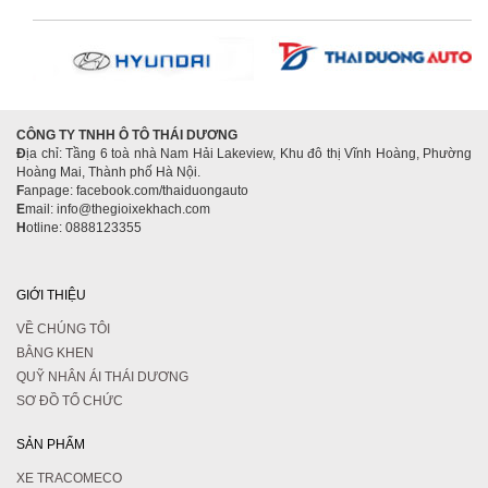
CÔNG TY TNHH Ô TÔ THÁI DƯƠNG
Đ
ịa chỉ: Tầng 6 toà nhà Nam Hải Lakeview, Khu đô thị Vĩnh Hoàng, Phường
Hoàng Mai, Thành phố Hà Nội.
F
anpage: facebook.com/thaiduongauto
E
mail: info@thegioixekhach.com
H
otline: 0888123355
GIỚI THIỆU
VỀ CHÚNG TÔI
BẰNG KHEN
QUỸ NHÂN ÁI THÁI DƯƠNG
SƠ ĐỒ TỔ CHỨC
SẢN PHẨM
XE TRACOMECO