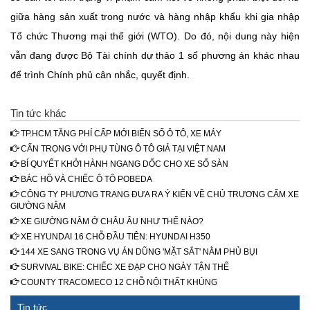
giữa hàng sản xuất trong nước và hàng nhập khẩu khi gia nhập
Tổ chức Thương mại thế giới (WTO). Do đó, nội dung này hiện
vẫn đang được Bộ Tài chính dự thảo 1 số phương án khác nhau
để trình Chính phủ cân nhắc, quyết định.
Tin tức khác
TP.HCM TĂNG PHÍ CẤP MỚI BIỂN SỐ Ô TÔ, XE MÁY
CẨN TRỌNG VỚI PHỤ TÙNG Ô TÔ GIẢ TẠI VIỆT NAM
BÍ QUYẾT KHỞI HÀNH NGANG DỐC CHO XE SỐ SÀN
BÁC HỒ VÀ CHIẾC Ô TÔ POBEDA
CÔNG TY PHƯƠNG TRANG ĐƯA RA Ý KIẾN VỀ CHỦ TRƯƠNG CẤM XE
GIƯỜNG NẰM
XE GIƯỜNG NẰM Ở CHÂU ÂU NHƯ THẾ NÀO?
XE HYUNDAI 16 CHỖ ĐẦU TIÊN: HYUNDAI H350
144 XE SANG TRONG VỤ ÁN DŨNG 'MẶT SẮT' NẰM PHỦ BỤI
SURVIVAL BIKE: CHIẾC XE ĐẠP CHO NGÀY TẬN THẾ
COUNTY TRACOMECO 12 CHỖ NỘI THẤT KHỦNG
Tin tức