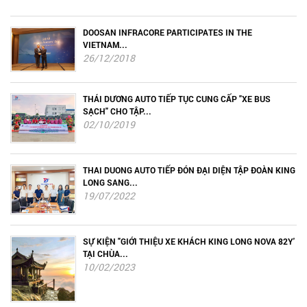
DOOSAN INFRACORE PARTICIPATES IN THE
VIETNAM...
26/12/2018
THÁI DƯƠNG AUTO TIẾP TỤC CUNG CẤP "XE BUS
SẠCH" CHO TẬP...
02/10/2019
THAI DUONG AUTO TIẾP ĐÓN ĐẠI DIỆN TẬP ĐOÀN KING
LONG SANG...
19/07/2022
SỰ KIỆN "GIỚI THIỆU XE KHÁCH KING LONG NOVA 82Y'
TẠI CHÙA...
10/02/2023