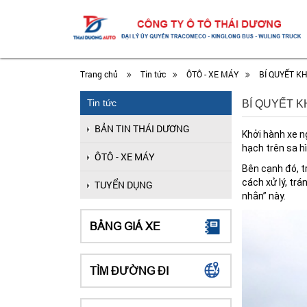
Trang chủ
Tin tức
ÔTÔ - XE MÁY
BÍ QUYẾT K
Tin tức
BÍ QUYẾT 
BẢN TIN THÁI DƯƠNG
Khởi hành xe ng
hạch trên sa h
ÔTÔ - XE MÁY
Bên cạnh đó, t
cách xử lý, tr
TUYỂN DỤNG
nhằn” này.
BẢNG GIÁ XE
TÌM ĐƯỜNG ĐI