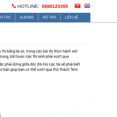
HOTLINE:
0888123355
IN TỨC
ALBUMS
HỖ TRỢ
LIÊN HỆ
 thi bằng lái xe, trong các bài thi thực hành sát
rọng, bắt buộc các thí sinh phải vượt qua.
c phải dừng giữa dốc đòi hỏi các tài xế phải biết
cơ bản giúp bạn có thể vượt qua thử thách “khó