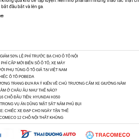
à không quá khó để tập luyện. Nên nhớ phải làm những thao tác thật
 bắt đầu bắt và lên ga.
vn
GIẢM 50% LỆ PHÍ TRƯỚC BẠ CHO Ô TÔ NỘI
PHÍ CẤP MỚI BIỂN SỐ Ô TÔ, XE MÁY
I PHỤ TÙNG Ô TÔ GIẢ TẠI VIỆT NAM
HIẾC Ô TÔ POBEDA
ƠNG TRANG ĐƯA RA Ý KIẾN VỀ CHỦ TRƯƠNG CẤM XE GIƯỜNG NẰM
ẰM Ở CHÂU ÂU NHƯ THẾ NÀO?
6 CHỖ ĐẦU TIÊN: HYUNDAI H350
TRONG VỤ ÁN DŨNG 'MẶT SẮT' NẰM PHỦ BỤI
E: CHIẾC XE ĐẠP CHO NGÀY TẬN THẾ
OMECO 12 CHỖ NỘI THẤT KHỦNG