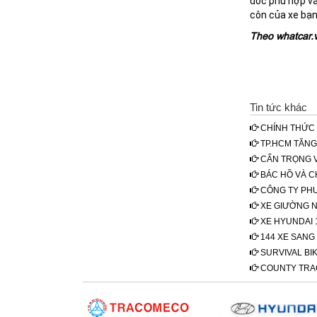
dốc phù hợp v
côn của xe bạn
Theo whatcar.
Tin tức khác
CHÍNH THỨC 
TP.HCM TĂNG 
CẨN TRỌNG VỚ
BÁC HỒ VÀ C
CÔNG TY PHƯ
XE GIƯỜNG N
XE HYUNDAI 1
144 XE SANG 
SURVIVAL BIK
COUNTY TRAC