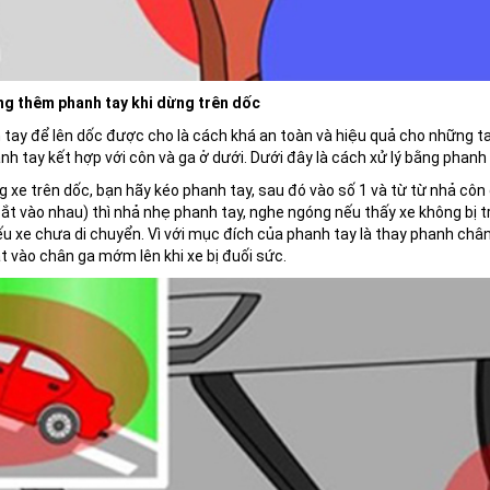
ng thêm phanh tay khi dừng trên dốc
tay để lên dốc được cho là cách khá an toàn và hiệu quả cho những tay
nh tay kết hợp với côn và ga ở dưới. Dưới đây là cách xử lý bằng phanh 
 xe trên dốc, bạn hãy kéo phanh tay, sau đó vào số 1 và từ từ nhả côn đ
ắt vào nhau) thì nhả nhẹ phanh tay, nghe ngóng nếu thấy xe không bị trô
u xe chưa di chuyển. Vì với mục đích của phanh tay là thay phanh chân g
t vào chân ga mớm lên khi xe bị đuối sức.