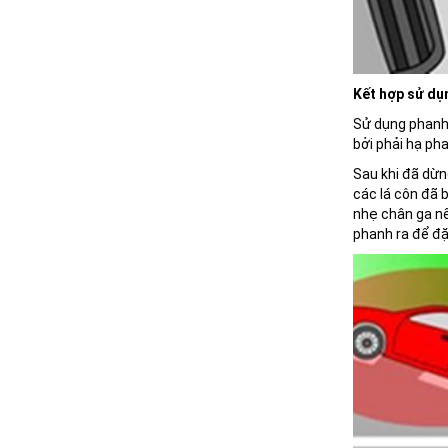
Kết hợp sử dụ
Sử dụng phanh 
bởi phải hạ pha
Sau khi đã dừng
các lá côn đã b
nhẹ chân ga nế
phanh ra để đặ