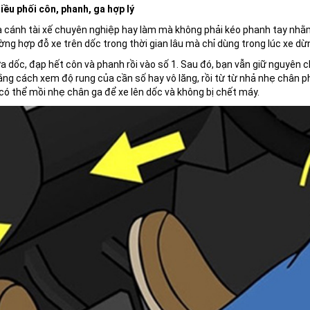
ều phối côn, phanh, ga hợp lý
 cánh tài xế chuyên nghiệp hay làm mà không phải kéo phanh tay nhằm 
ng hợp đỗ xe trên dốc trong thời gian lâu mà chỉ dùng trong lúc xe dừng
ữa dốc, đạp hết côn và phanh rồi vào số 1. Sau đó, bạn vẫn giữ nguyên
ằng cách xem độ rung của cần số hay vô lăng, rồi từ từ nhả nhẹ chân ph
có thể mồi nhẹ chân ga để xe lên dốc và không bị chết máy.