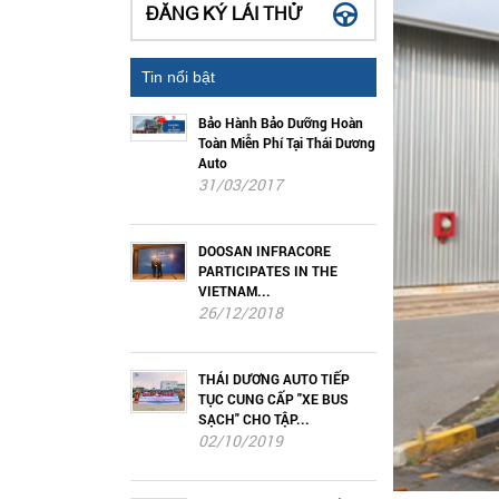
ĐĂNG KÝ LÁI THỬ
Tin nổi bật
Bảo Hành Bảo Dưỡng Hoàn
Toàn Miễn Phí Tại Thái Dương
Auto
31/03/2017
DOOSAN INFRACORE
PARTICIPATES IN THE
VIETNAM...
26/12/2018
THÁI DƯƠNG AUTO TIẾP
TỤC CUNG CẤP "XE BUS
SẠCH" CHO TẬP...
02/10/2019