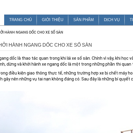
TRANG CHỦ
GIỚI THIỆU
SẢN PHẨM
DỊCH VỤ
T
HỞI HÀNH NGANG DỐC CHO XE SỐ SÀN
KHỞI HÀNH NGANG DỐC CHO XE SỐ SÀN
ang dốc là thao tác quan trong khi lái xe số sàn. Chính vì vậy, khi học và
ình, dừng và khởi hành xe ngang dốc là một trong những phần thi quan t
rong điều kiện giao thông thực tế, những trường hợp xe bị chết máy hoặ
ánh gây nên những vụ tai nạn không đáng có. Sau đây là những bí quyết 