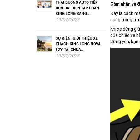
THAI DUONG AUTO TIẾP
Cảm nhận và đi
ĐÓN ĐẠI DIỆN TẬP ĐOÀN
Đây là cách mà
KING LONG SANG...
19/07/2022
dùng trong trườ
Khi xe dừng gi
của chiếc xe b
SỰ KIỆN "GIỚI THIỆU XE
đứng yên, bạn 
KHÁCH KING LONG NOVA
82Y' TẠI CHÙA...
10/02/2023