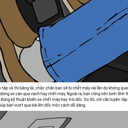
 tập và thi bằng lái, chắc chắn bạn sẽ bị chết máy vài lần do không quen
dừng xe cán qua vạch hay chết máy. Ngoài ra, bạn cũng nên bình tĩnh th
úng kỹ thuật khiến xe chết máy hay trôi dốc. Do đó, chỉ cần luyện tập 
iúp bạn vượt qua bài lên dốc một cách dễ dàng.